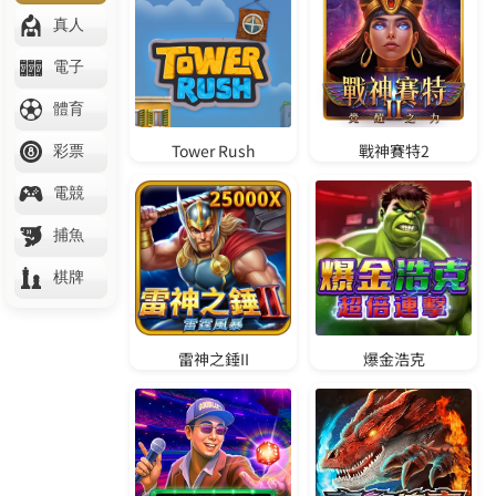
3A娛樂城評價
日期：2025-10-17
目錄
3A娛樂城的背景介紹與品牌形象
黑歷史曝光：那些年玩家最爭議的事件
詐騙傳聞真相：謠言還是事實？
真實玩家心得：從懷疑到信任的轉變
3A娛樂城的安全保障與官方建議
結論：3A娛樂城評價逐漸轉正，信任來自改變
在台灣的線上博弈圈中，「
」可說是近年最受
娛樂城
3A
矚目的平台之一。無論你是剛接觸娛樂城的新手，還是已
經深耕多年老玩家，關於
的討論始終熱度
3A
娛樂城評價
不減。有人說它是穩定出金、活動多的優質平台，也有人